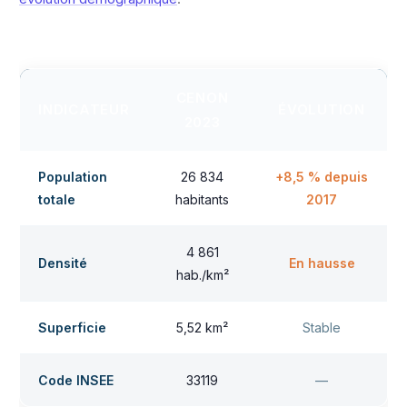
CENON
INDICATEUR
ÉVOLUTION
2023
Population
26 834
+8,5 % depuis
totale
habitants
2017
4 861
Densité
En hausse
hab./km²
Superficie
5,52 km²
Stable
Code INSEE
33119
—