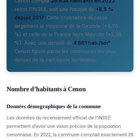
Cenon compte
26 834 habitants en 2023
selon l’INSEE, soit une hausse de
+8,5 %
depuis 2017
. Cette croissance dépasse
largement la moyenne de la Gironde (+6,76
%) et celle de la France hors Mayotte (+2,36
%). Avec une densité de
4 861 hab./km²
,
Cenon figure parmi les communes les plus
denses de la métropole bordelaise.
Nombre d’habitants à Cenon
Données démographiques de la commune
Les données du recensement officiel de l’INSEE
permettent d’avoir une vision précise de la population
cenonnaise. En 2022, la commune comptait exactement 26