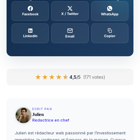
X / Twitter
Facebook
WhatsApp
LinkedIn
Copier
Email
★★★★★
★★★★★
4,5
/5
(171 votes)
ECRIT PAR
Julien
Rédactrice en chef
Julien est rédacteur web passionné par l’investissement
immobilier, le jardinage et l’univers de la maison. Curieux